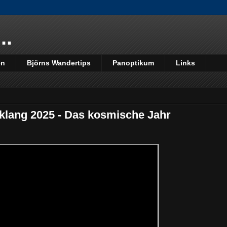
..
en
Björns Wandertips
Panoptikum
Links
lang 2025 - Das kosmische Jahr