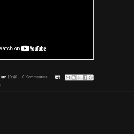
um
10:46
0 Kommentare
s